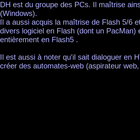
DH est du groupe des PCs. Il maîtrise ain
(Windows).
Il a aussi acquis la maîtrise de Flash 5/6 e
divers logiciel en Flash (dont un PacMan) 
entièrement en Flash5 .
Il est aussi à noter qu'il sait dialoguer en
créer des automates-web (aspirateur web, .
OpenGL , French , Informaticien, Java, 
Photoshop SDK, Javascript, Maya MEL, May
télétravail webmaster arts art, télétravai
numerique digital artiste online. fun diver
libertaire graphisme game design, créativ
Maya Parser art multimédia.