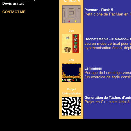
Jeu Flash 5
Devis gratuit
Pacman - Flash 5
CONTACT ME
Petit clone de PacMan en F
Jeu
DechetsMania -
© Vivendi-U
Jeu en mode vertical pour éc
synchronisation écran, dépl
Jeu
Lemmings
Portage de Lemmings versi
(un exercice de style consis
Projet
Universitaire
Génération de Tâches d'an
Projet en C++ sous Unix à l