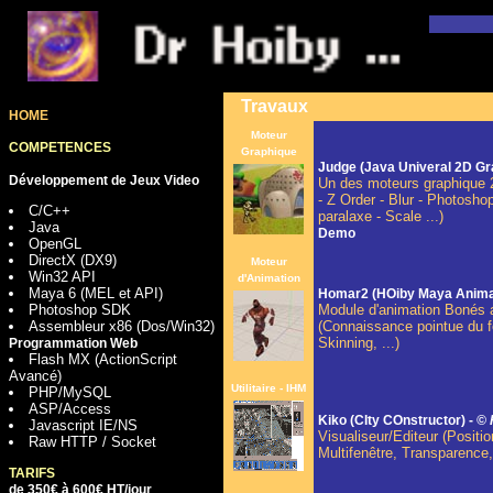
       
Travaux
HOME
Moteur
COMPETENCES
Graphique
Judge (Java Univeral 2D Gr
Développement de Jeux Video
Un des moteurs graphique 2
- Z Order - Blur - Photoshop
C/C++
paralaxe - Scale ...)
Java
Demo
OpenGL
DirectX (DX9)
Moteur
Win32 API
d'Animation
Maya 6 (MEL et API)
Homar2 (HOiby Maya Animat
Photoshop SDK
Module d'animation Bonés a
Assembleur x86 (Dos/Win32)
(Connaissance pointue du f
Skinning, ...)
Programmation Web
Flash MX (ActionScript
Avancé)
Utilitaire - IHM
PHP/MySQL
ASP/Access
Kiko (CIty COnstructor) -
© 
Javascript IE/NS
Visualiseur/Editeur (Positi
Raw HTTP / Socket
Multifenêtre, Transparence
TARIFS
de 350€ à 600€ HT/jour